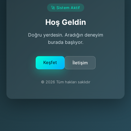
🚀 Sistem Aktif
Hoş Geldin
Doğru yerdesin. Aradığın deneyim
burada başlıyor.
Keşfet
İletişim
© 2026 Tüm hakları saklıdır