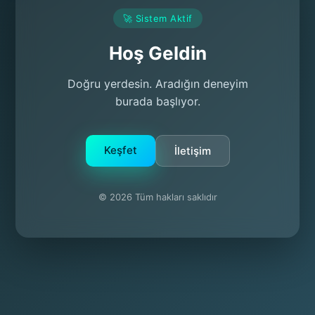
🚀 Sistem Aktif
Hoş Geldin
Doğru yerdesin. Aradığın deneyim
burada başlıyor.
Keşfet
İletişim
© 2026 Tüm hakları saklıdır