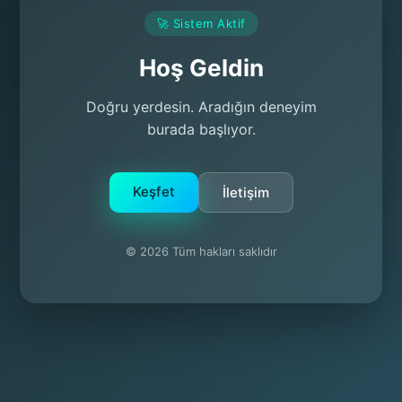
🚀 Sistem Aktif
Hoş Geldin
Doğru yerdesin. Aradığın deneyim
burada başlıyor.
Keşfet
İletişim
© 2026 Tüm hakları saklıdır