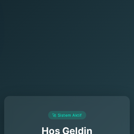
🚀 Sistem Aktif
Hoş Geldin